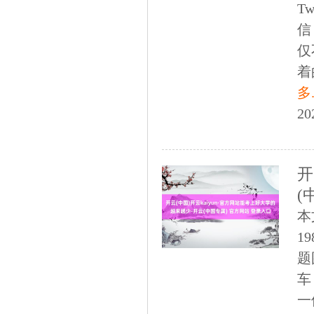
T
信
仅
着
多.
20
开
(
本
1
题
车
一