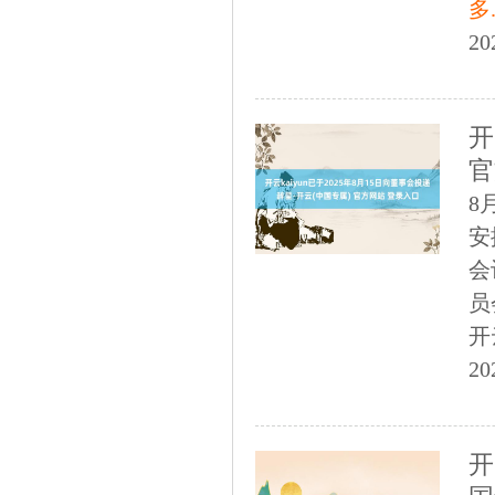
多.
20
开
官
8
安
会
员
开云
20
开