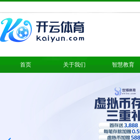
首页
关于我们
智慧教育