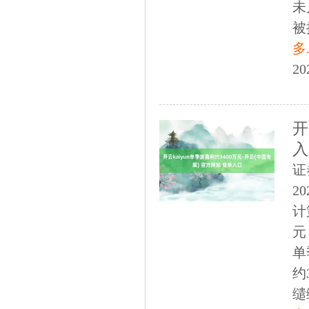
未
被
多.
20
开
入
证
2
计
元
单
约
缱