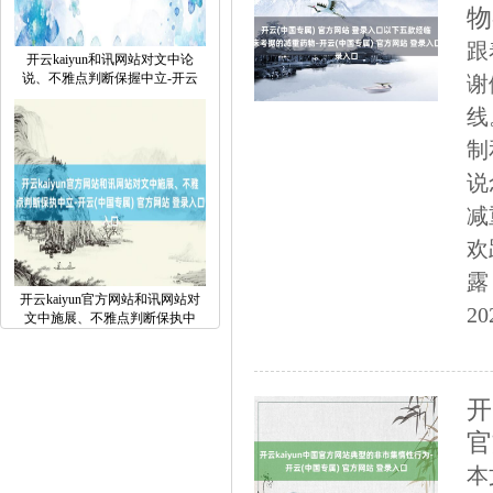
物
跟
开云kaiyun和讯网站对文中论
说、不雅点判断保握中立-开云
谢
线
制
说
减
欢
露，
开云kaiyun官方网站和讯网站对
20
文中施展、不雅点判断保执中
开
官
本