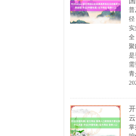
国
普
径
实
全
聚
是
需
青
20
开
云
掌